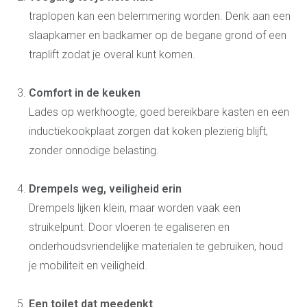
Over ons
traplopen kan een belemmering worden. Denk aan een
Onze werkwijze
Ontdek onze showroom
slaapkamer en badkamer op de begane grond of een
Vacatures
Contact
traplift zodat je overal kunt komen.
Afspraak maken
Blog
Comfort in de keuken
Projecten
Lades op werkhoogte, goed bereikbare kasten en een
Referenties
inductiekookplaat zorgen dat koken plezierig blijft,
zonder onnodige belasting.
Drempels weg, veiligheid erin
Drempels lijken klein, maar worden vaak een
struikelpunt. Door vloeren te egaliseren en
onderhoudsvriendelijke materialen te gebruiken, houd
je mobiliteit en veiligheid.
Een toilet dat meedenkt