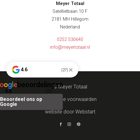
Meyer Totaal
Satellietbaan 10 F
2181 MH Hillegom
Nederland
0252 530640
info@meyertotaal.nl
4.6
(27)
beoordelingen
© Meyer Totaal
4.6
(27)
Beoordeel ons op
Algemene voorwaarden
Google
website door Webstart