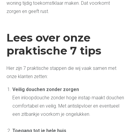
woning tijdig toekomstklaar maken. Dat voorkomt
zorgen en geeft rust.
Lees over onze
praktische 7 tips
Keukens
3D Keukenplanner
Badkamers
Hier zijn 7 praktische stappen die wij vaak samen met
Toekomstklaar
onze klanten zetten:
Adviesgesprek
aanvragen
Veilig douchen zonder zorgen
Video Wonen zonder
Een inloopdouche zonder hoge instap maakt douchen
zorgen 65+
Doe de Toekomstklaar
comfortabel en veilig. Met antislipvloer en eventueel
Test
Veilige badkamer voor
een zitbankje voorkom je ongelukken.
senioren
Levensloopbestendige
keuken voor senioren
Toegang tot je hele huis