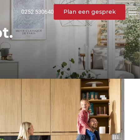
Plan een gesprek
0252 530640
t.