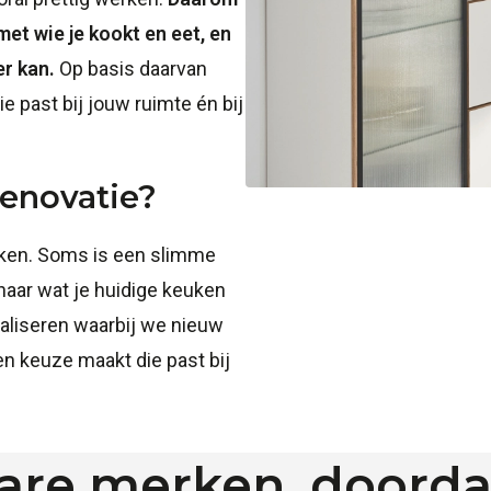
et wie je kookt en eet, en
er kan.
Op basis daarvan
e past bij jouw ruimte én bij
renovatie?
uken. Soms is een slimme
naar wat je huidige keuken
ealiseren waarbij we nieuw
en keuze maakt die past bij
re merken, doorda