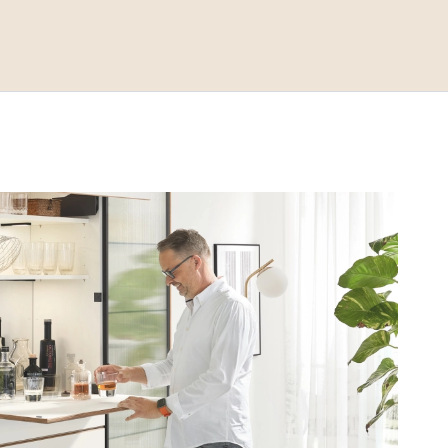
Ontdek onze showroom
Vacatures
Contact
Afspraak maken
Blog
Projecten
Referenties