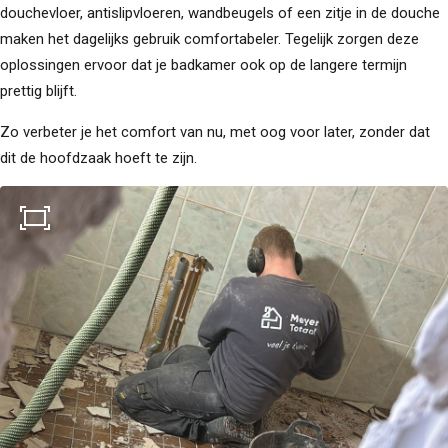
douchevloer, antislipvloeren, wandbeugels of een zitje in de douche
maken het dagelijks gebruik comfortabeler. Tegelijk zorgen deze
oplossingen ervoor dat je badkamer ook op de langere termijn
prettig blijft.
Zo verbeter je het comfort van nu, met oog voor later, zonder dat
Keukens
dit de hoofdzaak hoeft te zijn.
3D Keukenplanner
Badkamers
Toekomstklaar
Adviesgesprek
aanvragen
Video Wonen zonder
zorgen 65+
Doe de Toekomstklaar
Test
Veilige badkamer voor
senioren
Levensloopbestendige
keuken voor senioren
Over ons
Onze werkwijze