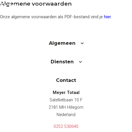
Algemene voorwaarden
Onze algemene voorwaarden als PDF-bestand vind je
hier
.
Algemeen
Keukens
Diensten
3D Keukenplanner
Badkamers
Toekomstklaar
Contact
Adviesgesprek
aanvragen
Meyer Totaal
Video Wonen zonder
zorgen 65+
Satellietbaan 10 F
Doe de Toekomstklaar
2181 MH Hillegom
Test
Veilige badkamer voor
Nederland
senioren
Levensloopbestendige
0252 530640
keuken voor senioren