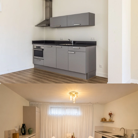
Adviesgesprek
aanvragen
Video Wonen zonder
zorgen 65+
Doe de Toekomstklaar
Test
Veilige badkamer voor
senioren
Levensloopbestendige
keuken voor senioren
Over ons
Onze werkwijze
Ontdek onze showroom
Vacatures
Contact
Afspraak maken
Blog
Projecten
Referenties