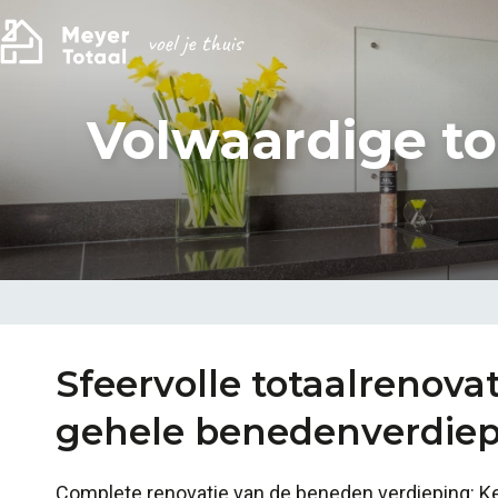
Volwaardige to
Sfeervolle totaalrenova
gehele benedenverdie
Complete renovatie van de beneden verdieping: 