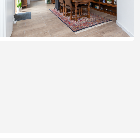
Adviesgesprek aanvragen
Video Wonen zonder zorgen 65+
Doe de Toekomstklaar Test
Veilige badkamer voor senioren
Levensloopbestendige keuken voor
senioren
Over ons
Onze werkwijze
Ontdek onze showroom
Vacatures
Contact
Afspraak maken
Blog
Projecten
Referenties