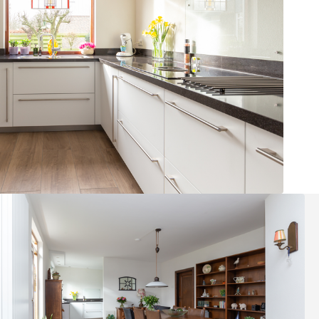
Keukens
3D Keukenplanner
Badkamers
Toekomstklaar