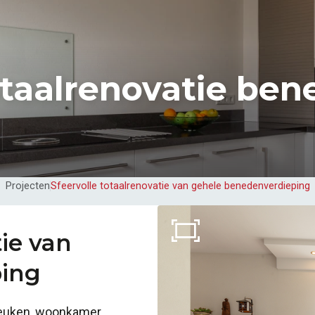
taalrenovatie be
Projecten
Sfeervolle totaalrenovatie van gehele benedenverdieping
tie van
ping
Keuken, woonkamer,