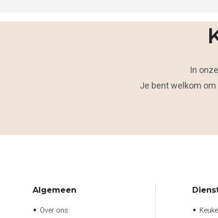
In onz
Je bent welkom om vr
Algemeen
Diens
Over ons
Keuk