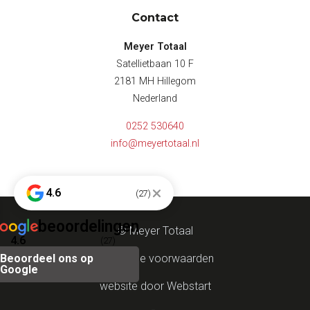
Contact
Meyer Totaal
Satellietbaan 10 F
2181 MH Hillegom
Nederland
0252 530640
info@meyertotaal.nl
4.6
(27)
beoordelingen
© Meyer Totaal
4.6
(27)
Beoordeel ons op
Algemene voorwaarden
Google
website door Webstart