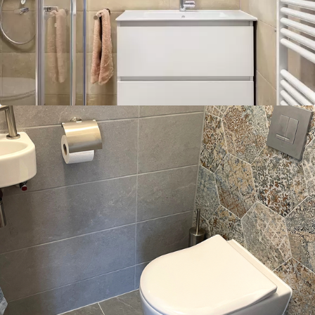
3D Keukenplanner
Badkamers
Toekomstklaar
Adviesgesprek
aanvragen
Video Wonen zonder
zorgen 65+
Doe de Toekomstklaar
Test
Veilige badkamer voor
senioren
Levensloopbestendige
keuken voor senioren
Over ons
Onze werkwijze
Ontdek onze showroom
Vacatures
Contact
Afspraak maken
Blog
Projecten
Referenties