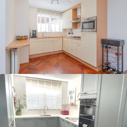
Keukens
3D Keukenplanner
Badkamers
Toekomstklaar
Adviesgesprek
aanvragen
Video Wonen zonder
zorgen 65+
Doe de Toekomstklaar
Test
Veilige badkamer voor
senioren
Levensloopbestendige
keuken voor senioren
Over ons
Onze werkwijze
Ontdek onze showroom
Vacatures
Contact
Afspraak maken