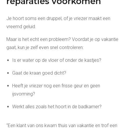
reparaties voorkomen
Je hoort soms een druppel, of je vriezer maakt een
vreemd geluid.
Maar is het echt een probleem? Voordat je op vakantie
gaat, kun je zelf even snel controleren:
Is er water op de vloer of onder de kastjes?
Gaat de kraan goed dicht?
Heeft je vriezer nog een frisse geur en geen
ijsvorming?
Keukens
3D Keukenplanner
Werkt alles zoals het hoort in de badkamer?
Badkamers
Toekomstklaar
Adviesgesprek
"Een klant van ons kwam thuis van vakantie en trof een
aanvragen