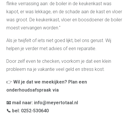
Video Wonen zonder
flinke verrassing aan: de boiler in de keukenkast was
zorgen 65+
kapot, er was lekkage, en de schade aan de kast en vloer
Doe de Toekomstklaar
Test
was groot. De keukenkast, vloer en boosdoener de boiler
Veilige badkamer voor
senioren
moest vervangen worden."
Levensloopbestendige
keuken voor senioren
Over ons
Als je twijfelt of iets niet goed lijkt, bel ons gerust. Wij
helpen je verder met advies of een reparatie.
Onze werkwijze
Ontdek onze showroom
Vacatures
Door zelf even te checken, voorkom je dat een klein
Contact
probleem na je vakantie veel geld en stress kost.
Afspraak maken
Blog
👉
Wil je dat we meekijken? Plan een
Projecten
onderhoudsafspraak via
Referenties
📧 mail naar: info@meyertotaal.nl
📞 bel: 0252-530640