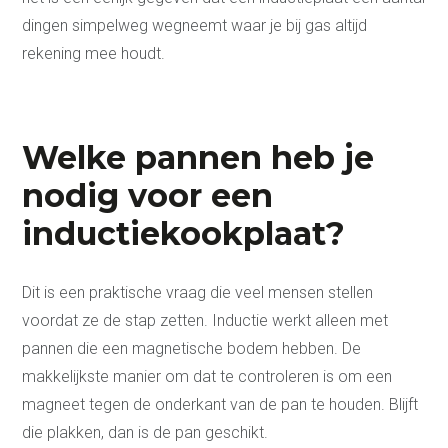
3D Keukenplanner
dingen simpelweg wegneemt waar je bij gas altijd
Badkamers
rekening mee houdt.
Toekomstklaar
Adviesgesprek
aanvragen
Video Wonen zonder
zorgen 65+
Welke pannen heb je
Doe de Toekomstklaar
Test
Veilige badkamer voor
nodig voor een
senioren
Levensloopbestendige
inductiekookplaat?
keuken voor senioren
Over ons
Onze werkwijze
Dit is een praktische vraag die veel mensen stellen
Ontdek onze showroom
Vacatures
voordat ze de stap zetten. Inductie werkt alleen met
Contact
pannen die een magnetische bodem hebben. De
Afspraak maken
makkelijkste manier om dat te controleren is om een
Blog
magneet tegen de onderkant van de pan te houden. Blijft
Projecten
die plakken, dan is de pan geschikt.
Referenties