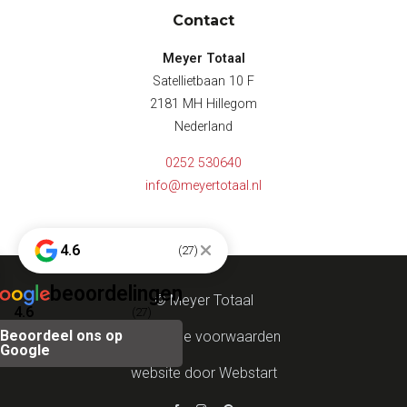
Contact
Meyer Totaal
Satellietbaan 10 F
2181 MH Hillegom
Nederland
0252 530640
info@meyertotaal.nl
4.6
(27)
beoordelingen
© Meyer Totaal
4.6
(27)
Beoordeel ons op
Algemene voorwaarden
Google
website door Webstart