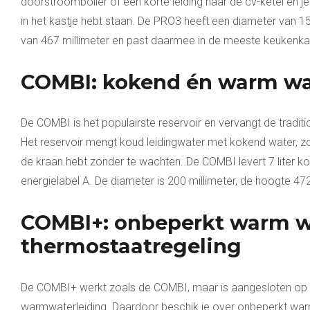
doorstroomboiler of een korte leiding naar de cv-ketel en j
in het kastje hebt staan. De PRO3 heeft een diameter van 1
van 467 millimeter en past daarmee in de meeste keukenka
COMBI: kokend én warm wa
De COMBI is het populairste reservoir en vervangt de traditi
Het reservoir mengt koud leidingwater met kokend water, zo
de kraan hebt zonder te wachten. De COMBI levert 7 liter k
energielabel A. De diameter is 200 millimeter, de hoogte 472
COMBI+: onbeperkt warm w
thermostaatregeling
De COMBI+ werkt zoals de COMBI, maar is aangesloten op 
warmwaterleiding. Daardoor beschik je over onbeperkt wa