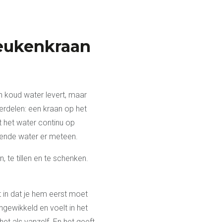
eukenkraan
 koud water levert, maar
erdelen: een kraan op het
t het water continu op
kende water er meteen.
 te tillen en te schenken.
 in dat je hem eerst moet
ngewikkeld en voelt in het
t als vanzelf. En het geeft