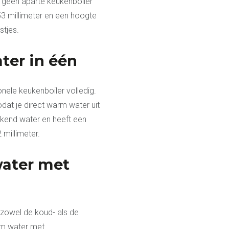
e geen aparte keukenboiler
53 millimeter en een hoogte
stjes.
ter in één
onele keukenboiler volledig.
dat je direct warm water uit
okend water en heeft een
 millimeter.
ater met
zowel de koud- als de
rm water met