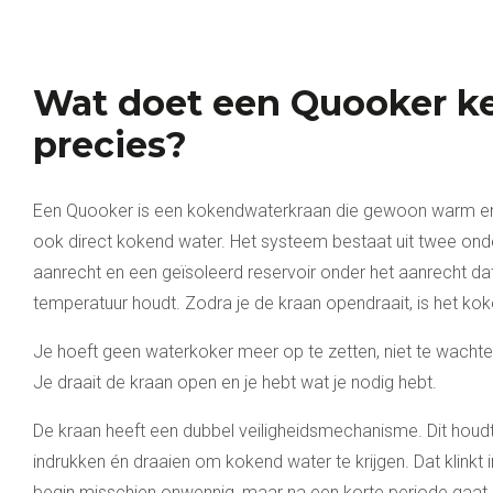
Wat doet een Quooker k
precies?
Een Quooker is een kokendwaterkraan die gewoon warm en
ook direct kokend water. Het systeem bestaat uit twee ond
aanrecht en een geïsoleerd reservoir onder het aanrecht da
temperatuur houdt. Zodra je de kraan opendraait, is het ko
Je hoeft geen waterkoker meer op te zetten, niet te wachten,
Je draait de kraan open en je hebt wat je nodig hebt.
De kraan heeft een dubbel veiligheidsmechanisme. Dit houdt
indrukken én draaien om kokend water te krijgen. Dat klinkt i
begin misschien onwennig, maar na een korte periode gaat he