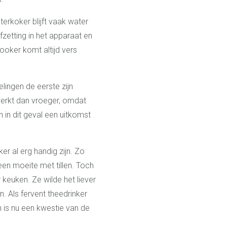
erkoker blijft vaak water
zetting in het apparaat en
uooker komt altijd vers
lingen de eerste zijn
erkt dan vroeger, omdat
 in dit geval een uitkomst
r al erg handig zijn. Zo
een moeite met tillen. Toch
keuken. Ze wilde het liever
n. Als fervent theedrinker
 is nu een kwestie van de