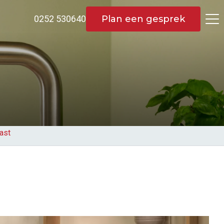
Plan een gesprek
0252 530640
past