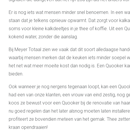
Er is nog iets wat mensen minder snel benoemen. In een wat
staan dat je telkens opnieuw opwarmt. Dat zorgt voor kalkaf
soms voor kleine kalkdeeltjes in je thee of koffie. Uit een Q
kokend water, zonder die aanslag.
Bij Meyer Totaal zien we vaak dat dit soort alledaagse hande
waarbij mensen merken dat de keuken iets minder soepel w
het net wat meer moeite kost dan nodig is. Een Quooker kan
bieden.
Ook wanneer je nog nergens tegenaan loopt, kan een Quooke
had een van onze klanten, een vrouw van eind zestig, nog g
koos ze bewust voor een Quooker bij de renovatie van haar 
nu goed regelen dan het later alsnog moeten laten installere
profiteert ze bovendien meteen van het gemak. Thee zetten
kraan opendraaien!