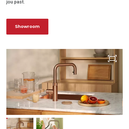
aanvragen
jou past.
Video Wonen zonder
zorgen 65+
Doe de Toekomstklaar
Test
Veilige badkamer voor
Showroom
senioren
Levensloopbestendige
keuken voor senioren
Over ons
Onze werkwijze
Ontdek onze showroom
Vacatures
Contact
Afspraak maken
Blog
Projecten
Referenties