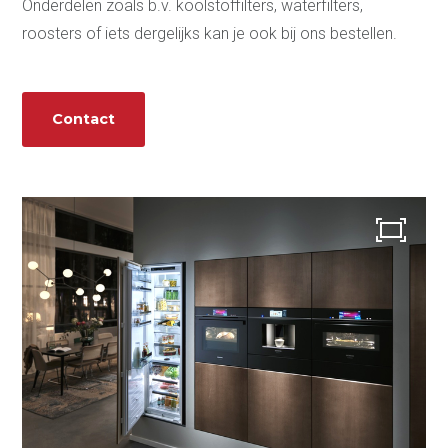
Onderdelen zoals b.v. koolstoffilters, waterfilters,
roosters of iets dergelijks kan je ook bij ons bestellen.
Keukens
3D Keukenplanner
Contact
Badkamers
Toekomstklaar
Adviesgesprek
aanvragen
Video Wonen zonder
zorgen 65+
Doe de Toekomstklaar
Test
Veilige badkamer voor
senioren
Levensloopbestendige
keuken voor senioren
Over ons
Onze werkwijze
Ontdek onze showroom
Vacatures
Contact