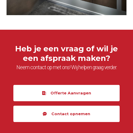
Afspraak maken
Blog
Projecten
Referenties
Heb je een vraag of wil je
een afspraak maken?
Neem contact op met ons! Wij helpen graag verder.
Offerte Aanvragen
Contact opnemen