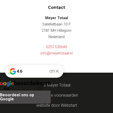
Contact
Meyer Totaal
Satellietbaan 10 F
2181 MH Hillegom
Nederland
0252 530640
info@meyertotaal.nl
4.6
(27)
beoordelingen
© Meyer Totaal
4.6
(27)
Beoordeel ons op
Algemene voorwaarden
Google
website door Webstart